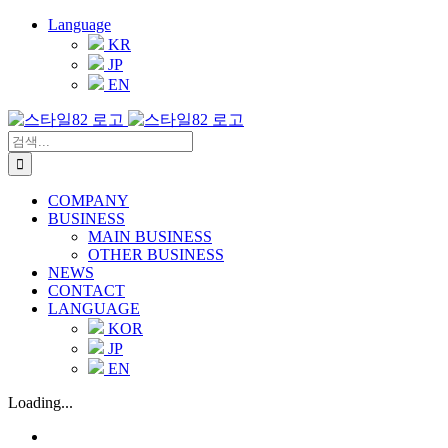
콘
Language
KR
텐
JP
츠
EN
로
건
너
검
뛰
색:
기
COMPANY
BUSINESS
MAIN BUSINESS
OTHER BUSINESS
NEWS
CONTACT
LANGUAGE
KOR
JP
EN
Loading...